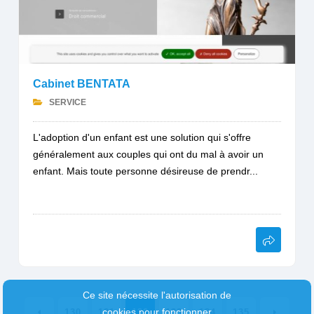
Cabinet BENTATA
SERVICE
L'adoption d'un enfant est une solution qui s'offre
généralement aux couples qui ont du mal à avoir un
enfant. Mais toute personne désireuse de prendr...
Ce site nécessite l'autorisation de
cookies pour fonctionner
130
131
132
133
134
135