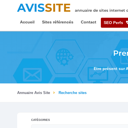
AVIS
SITE
annuaire de sites internet
Accueil
Sites référencés
Contact
SEO Perfs
Pre
Etre présent sur 
Annuaire Avis Site
Recherche sites
CATÉGORIES