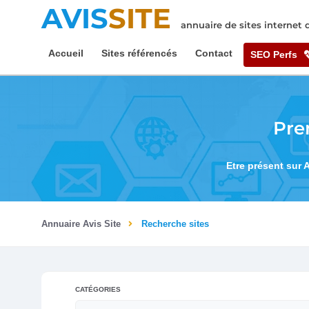
AVIS
SITE
annuaire de sites internet
Accueil
Sites référencés
Contact
SEO Perfs
Pre
Etre présent sur 
Annuaire Avis Site
Recherche sites
CATÉGORIES