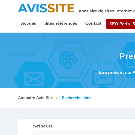
AVIS
SITE
annuaire de sites internet
Accueil
Sites référencés
Contact
SEO Perfs
Pre
Etre présent sur 
Annuaire Avis Site
Recherche sites
CATÉGORIES