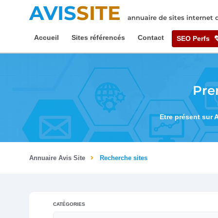
AVIS
SITE
annuaire de sites internet
Accueil
Sites référencés
Contact
SEO Perfs
Pre
Etre présent sur 
Annuaire Avis Site
Recherche sites
CATÉGORIES