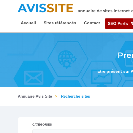
AVIS
SITE
annuaire de sites internet
Accueil
Sites référencés
Contact
SEO Perfs
Pre
Etre présent sur 
Annuaire Avis Site
Recherche sites
CATÉGORIES