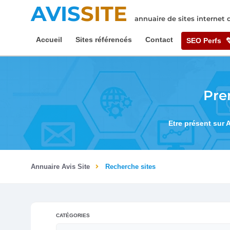
AVIS
SITE
annuaire de sites internet
Accueil
Sites référencés
Contact
SEO Perfs
Pre
Etre présent sur 
Annuaire Avis Site
Recherche sites
CATÉGORIES