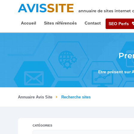
AVIS
SITE
annuaire de sites internet
Accueil
Sites référencés
Contact
SEO Perfs
Pre
Etre présent sur 
Annuaire Avis Site
Recherche sites
CATÉGORIES