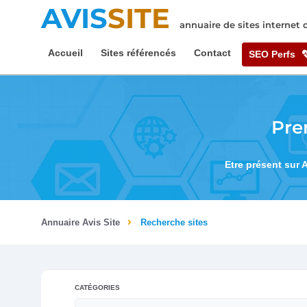
AVIS
SITE
annuaire de sites internet
Accueil
Sites référencés
Contact
SEO Perfs
Pre
Etre présent sur 
Annuaire Avis Site
Recherche sites
CATÉGORIES