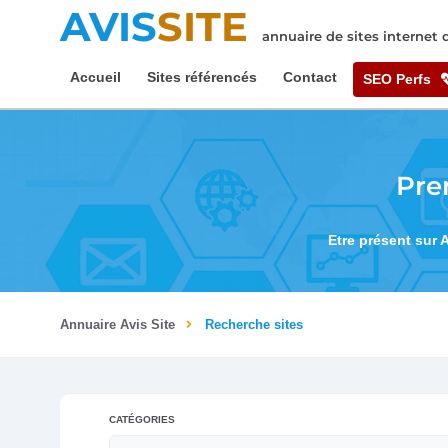
AVIS
SITE
annuaire de sites internet
Accueil
Sites référencés
Contact
SEO Perfs
Pre
Etre présent sur 
Annuaire Avis Site
Recherche sites
CATÉGORIES