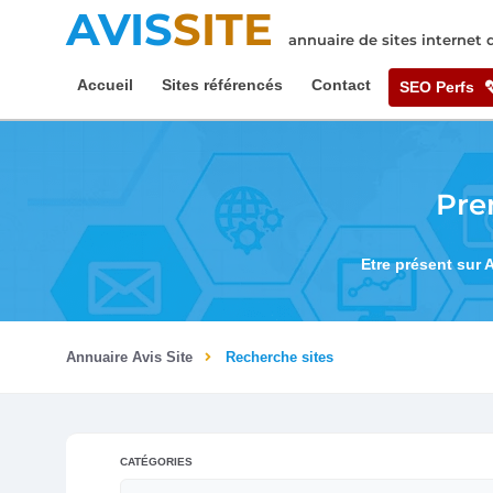
AVIS
SITE
annuaire de sites internet
Accueil
Sites référencés
Contact
SEO Perfs
Pre
Etre présent sur 
Annuaire Avis Site
Recherche sites
CATÉGORIES