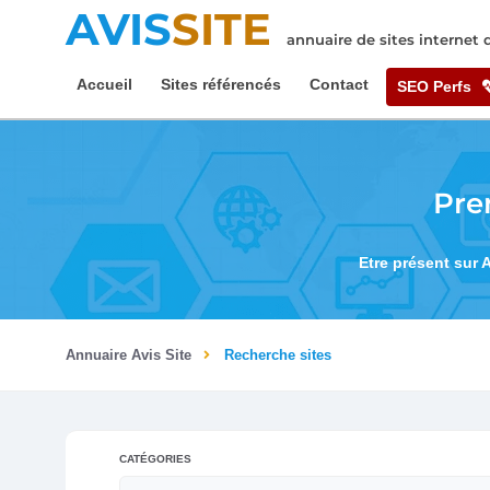
AVIS
SITE
annuaire de sites internet
Accueil
Sites référencés
Contact
SEO Perfs
Pre
Etre présent sur 
Annuaire Avis Site
Recherche sites
CATÉGORIES