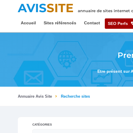
AVIS
SITE
annuaire de sites internet
Accueil
Sites référencés
Contact
SEO Perfs
Pre
Etre présent sur 
Annuaire Avis Site
Recherche sites
CATÉGORIES